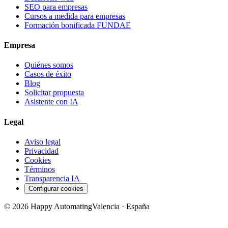
SEO para empresas
Cursos a medida para empresas
Formación bonificada FUNDAE
Empresa
Quiénes somos
Casos de éxito
Blog
Solicitar propuesta
Asistente con IA
Legal
Aviso legal
Privacidad
Cookies
Términos
Transparencia IA
Configurar cookies
©
2026
Happy Automating
Valencia · España