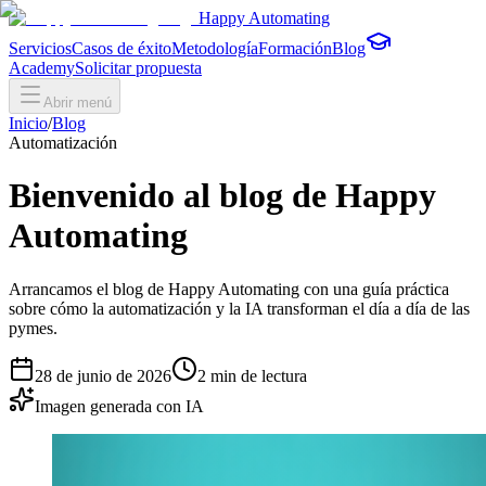
Happy Automating
Servicios
Casos de éxito
Metodología
Formación
Blog
Academy
Solicitar propuesta
Abrir menú
Inicio
/
Blog
Automatización
Bienvenido al blog de Happy
Automating
Arrancamos el blog de Happy Automating con una guía práctica
sobre cómo la automatización y la IA transforman el día a día de las
pymes.
28 de junio de 2026
2
min de lectura
Imagen generada con IA